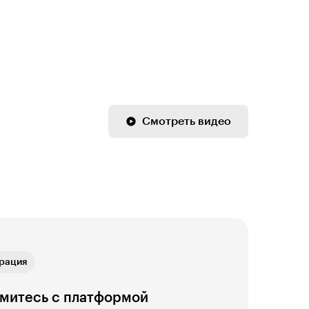
Смотреть видео
ая связь
рация
ика
ая связь
рация
митесь с платформой