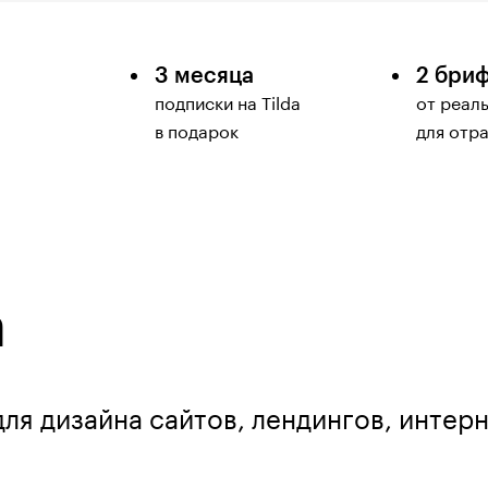
а
3 месяца
2 бри
подписки на Tilda
от реал
в подарок
для отр
a
для дизайна сайтов, лендингов, интер