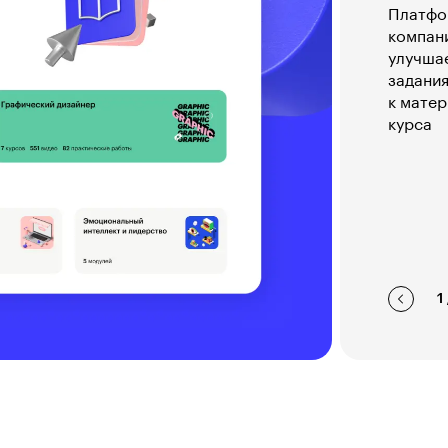
Платфор
компани
улучшае
задания
к матер
курса
1