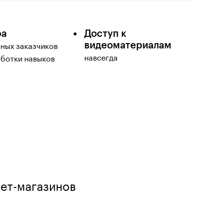
фа
Доступ к
видеоматериалам
ьных заказчиков
навсегда
аботки навыков
нет-магазинов