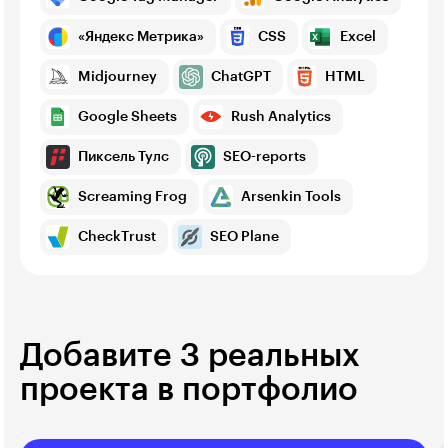
«Яндекс Метрика»
CSS
Excel
Midjourney
ChatGPT
HTML
Google Sheets
Rush Analytics
Пиксель Тулс
SEO-reports
Screaming Frog
Arsenkin Tools
CheckTrust
SEO Plane
Добавите 3 реальных
проекта в портфолио