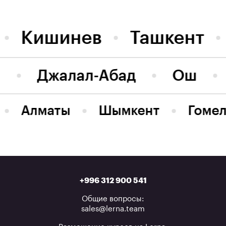
Кишинев
Ташкент
л
Джалал-Абад
Ош
Алматы
Шымкент
Гомел
+996 312 900 541
Общие вопросы:
sales@lerna.team