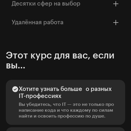
первой шагом вашего пути в IT. А через 5−6
Десятки сфер на выбор
лет можно стать тимлидом, перейти
в управление проектами или менеджмент.
Банки, игры, соцсети, онлайн-магазины,
медицина, госорганы — QA-инженеры нужны
Удалённая работа
в компании любой отрасли. Выбирайте место
по душе или получайте опыт в разных
В 2026 году на hh.kg около 1 500 вакансий
областях.
для тестировщиков предлагают удалёнку.
Работайте откуда угодно и общайтесь
с коллегами по видеосвязи.
Этот курс для вас, если
вы…
Хотите узнать больше о разных
IT-профессиях
Вы убедитесь, что IT — это не только про
написание кода и что каждому по силам
найти и освоить профессию по душе.