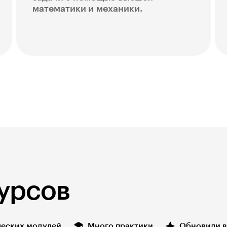
математики и механики.
урсов
ческих модулей
Много практики
Обновили в