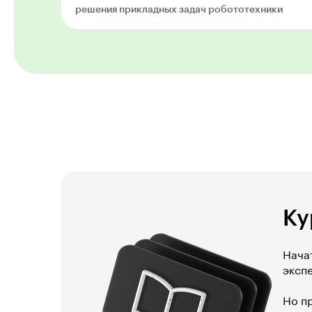
решения прикладных задач робототехники
Ку
Нача
эксп
Но п