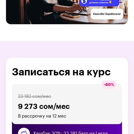
Записаться на курс
-
60
%
23 182 сом/мес
9 273 сом/мес
В рассрочку на 12 мес
Кешбэк 30%: 33 381 балл на Lerna