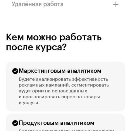
образование и навыки программирования.
Удалённая работа
Работайте на компанию или берите проекты
на фрилансе. При желании можно выучить
язык и подавать резюме в зарубежные
компании.
Кем можно работать
после курса?
Маркетинговым аналитиком
Будете анализировать эффективность
рекламных кампаний, сегментировать
аудитории на основе данных
и прогнозировать спрос на товары
и услуги.
Продуктовым аналитиком