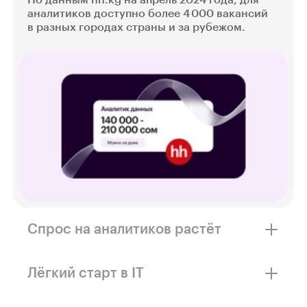
По данным hh.kg на апрель 2024 года, для
аналитиков доступно более 4 000 вакансий
в разных городах страны и за рубежом.
Спрос на аналитиков растёт
По данным Авито Работы спрос
на аналитиков в 2023 году вырос на 108%.
Лёгкий старт в IT
Специалистов ищут IT-компании, банки,
ритейлеры.
Чтобы начать, не нужны профильное