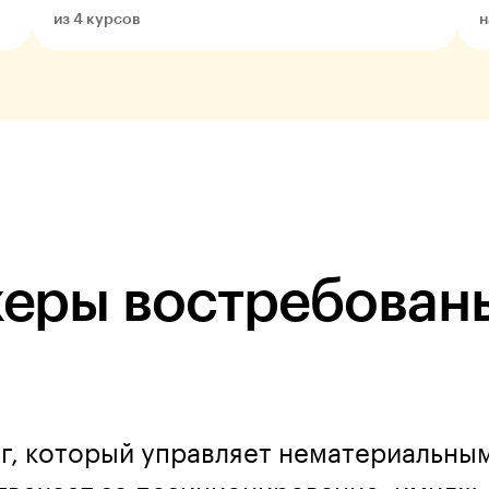
из 4 курсов
н
еры востребован
г, который управляет нематериальны