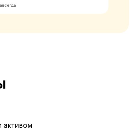
авсегда
ы
м активом