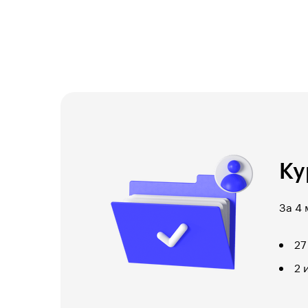
Ку
За 4 
27
2 