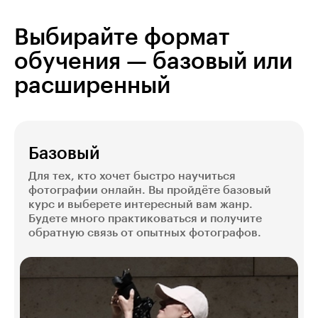
интересных и запоминающихся кадров, как
находить референсы и собирать наглядные
мудборды.
Выбирайте формат
обучения — базовый или
расширенный
Базовый
Для тех, кто хочет быстро научиться
фотографии онлайн. Вы пройдёте базовый
курс и выберете интересный вам жанр.
Будете много практиковаться и получите
обратную связь от опытных фотографов.