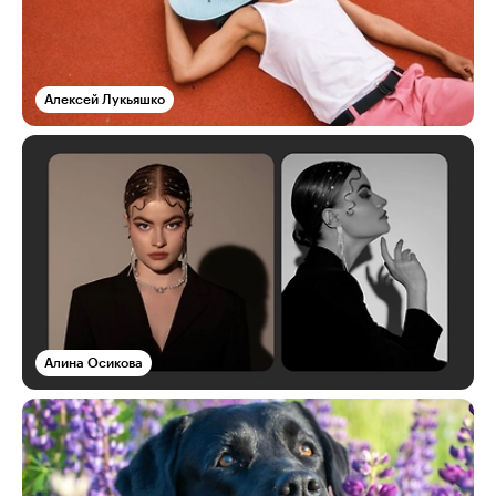
Алексей Лукьяшко
Алина Осикова