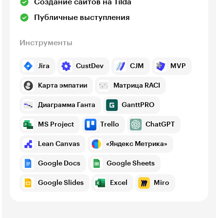
Создание сайтов на Tilda
Публичные выступления
Инструменты
Jira
CustDev
CJM
MVP
Карта эмпатии
Матрица RACI
Диаграмма Ганта
GanttPRO
MS Project
Trello
ChatGPT
Lean Canvas
«Яндекс Метрика»
Google Docs
Google Sheets
Google Slides
Excel
Miro