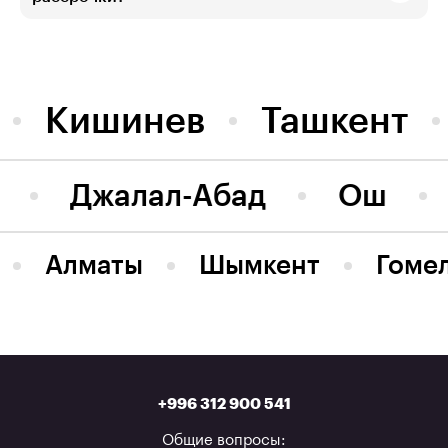
Кишинев
Ташкент
Джалал-Абад
Ош
Алматы
Шымкент
Гоме
+996 312 900 541
Общие вопросы: