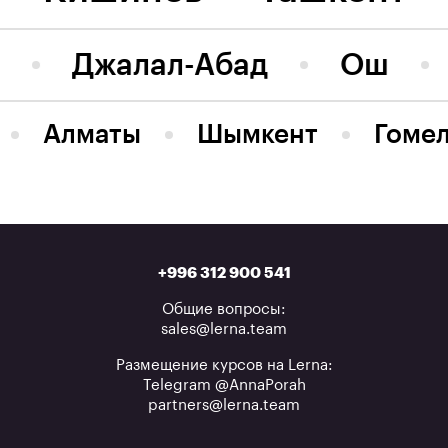
л
Джалал-Абад
Ош
Алматы
Шымкент
Гоме
+996 312 900 541
Общие вопросы:
sales@lerna.team
Размещение курсов на Lerna:
Telegram @AnnaPorah
partners@lerna.team