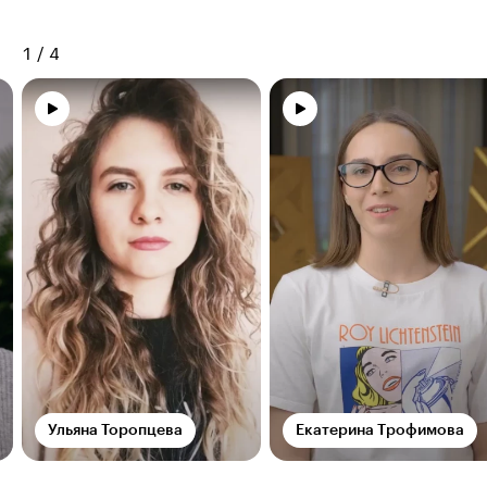
1
/
4
Ульяна Торопцева
Екатерина Трофимова