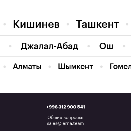
Кишинев
Ташкент
Джалал-Абад
Ош
Алматы
Шымкент
Гоме
+996 312 900 541
Общие вопросы:
sales@lerna.team